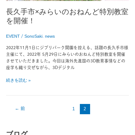
ね
ん
長久手市×みらいのおねんど特別教室
ど
を開催！
特
別
教
EVENT
/
SonoSaki. news
室
を
2022年11月1日にジブリパーク開園を控える、話題の長久手市様
開
主催にて、2022年 5月29日にみらいのおねんど特別教室を開催
催！
させていただきました。今回は海外先進国の3D教育事情などの
座学も織り交ぜながら、3Dデジタル
続きを読む »
←
前
1
2
ブログ