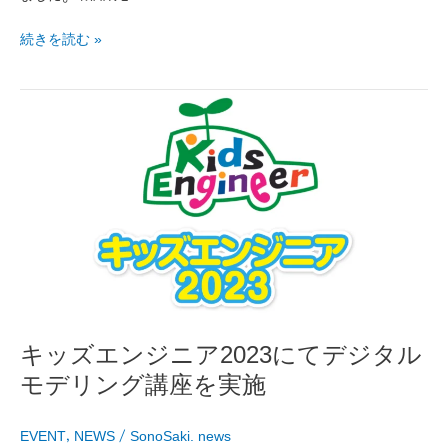
し
続きを読む »
た
キ
ッ
ズ
エ
ン
ジ
ニ
ア
2023
に
て
デ
キッズエンジニア2023にてデジタル
ジ
モデリング講座を実施
タ
ル
モ
EVENT
,
NEWS
/
SonoSaki. news