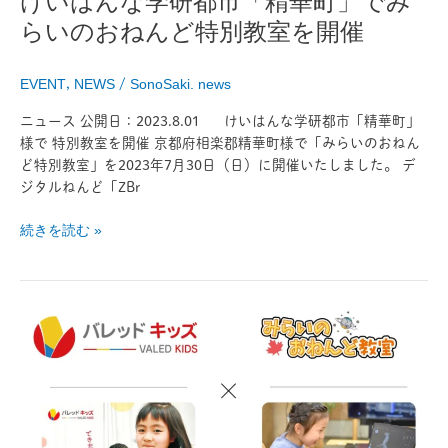
けいはんな学研都市「精華町」でみ
で
らいのおねんど特別教室を開催
み
ら
い
EVENT
,
NEWS
/
SonoSaki. news
の
お
ニュース 公開日：2023.8.01 けいはんな学研都市「精華町」
ね
様で 特別教室を開催 京都府相楽郡精華町様で「みらいのおねん
ん
ど特別教室」を2023年7月30日（日）に開催いたしました。 デ
ど
ジタルねんど「ZBr
特
続きを読む »
別
教
室
「バ
を
レ
開
ッ
催
ド
キ
ッ
ズ」
新