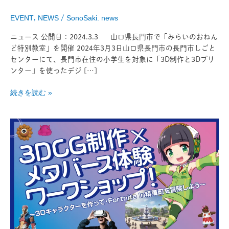
ど
特
EVENT
,
NEWS
/
SonoSaki. news
別
教
ニュース 公開日：2024.3.3 山口県長門市で「みらいのおねん
室」
ど特別教室」を開催 2024年3月3日山口県長門市の長門市しごと
を
センターにて、長門市在住の小学生を対象に「3D制作と3Dプリ
開
ンター」を使ったデジ […]
催
続きを読む »
し
ま
し
3DCG
た
制
作
×
メ
タ
バ
ー
ス
体