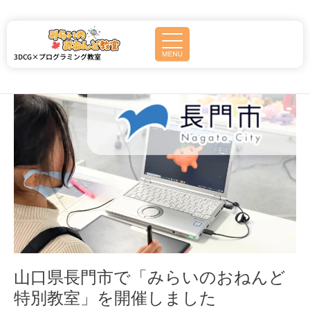
内
容
を
EVENT
ス
3DCG×プログラミング教室
キ
ッ
プ
山
口
県
長
門
市
で
「み
ら
い
の
お
山口県長門市で「みらいのおねんど
ね
特別教室」を開催しました
ん