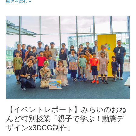
続きを読む »
れ
ま
し
【イ
た
ベ
ン
ト
レ
ポ
ー
ト】
み
ら
い
の
お
ね
【イベントレポート】みらいのおね
ん
んど特別授業「親子で学ぶ！動態デ
ど
ザインx3DCG制作」
特
別