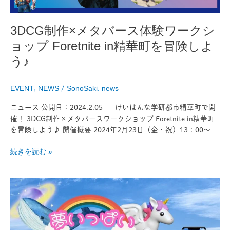
験
ワ
3DCG制作×メタバース体験ワークシ
ー
ク
ョップ Foretnite in精華町を冒険しよ
シ
う♪
ョ
ッ
プ
EVENT
,
NEWS
/
SonoSaki. news
Foretnite
ニュース 公開日：2024.2.05 けいはんな学研都市精華町で開
in
催！ 3DCG制作×メタバースワークショップ Foretnite in精華町
精
を冒険しよう♪ 開催概要 2024年2月23日（金・祝）13：00〜
華
町
続きを読む »
を
冒
険
夢
し
い
よ
っ
う
ぱ
♪
い