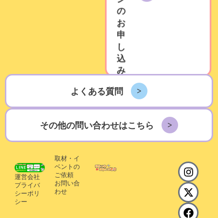
の
お
申
し
込
み
よくある質問
その他の問い合わせはこちら
取材・イ
I
X
F
ベントの
n
-
a
ご依頼
運営会社
お問い合
s
t
c
プライバ
わせ
シーポリ
t
w
e
シー
a
i
b
g
t
o