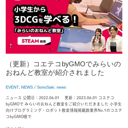
供
コ
開
エ
始
テ
コ
byGMO
で
み
ら
い
の
（更新）コエテコbyGMOでみらいの
お
おねんど教室が紹介されました
ね
ん
ど
EVENT
,
NEWS
/
SonoSaki. news
教
室
ニュース 公開日：2022.06.01 更新：2023.06.01 コエテコ
が
byGMOで みらいのおねんど教室をご紹介いただきました 小学生
紹
向けプログラミング・ロボット教室情報掲載数業界No.1のコエテ
介
コbyGMO様で
さ