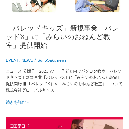
規
事
業
「バ
「バレッドキッズ」新規事業「バレ
レ
ッドX」に「みらいのおねんど教
ッ
ド
室」提供開始
X」
に
EVENT
,
NEWS
/
SonoSaki. news
「み
ら
ニュース 公開日：2023.7.1 子ども向けパソコン教室「バレッ
い
ドキッズ」新規事業「バレッドX」に「みらいのおねんど教室」
の
提供開始 ■「バレッドX」×「みらいのおねんど教室」について
お
株式会社グローバルキャスト
ね
ん
続きを読む »
ど
教
室」
（更
提
新）