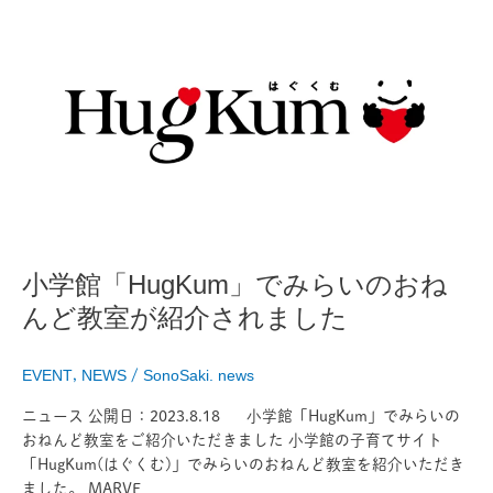
小
学
館
「HugKum」
で
み
ら
い
の
お
ね
ん
小学館「HugKum」でみらいのおね
ど
んど教室が紹介されました
教
室
が
EVENT
,
NEWS
/
SonoSaki. news
紹
介
ニュース 公開日：2023.8.18 小学館「HugKum」でみらいの
さ
おねんど教室をご紹介いただきました 小学館の子育てサイト
れ
「HugKum(はぐくむ)」でみらいのおねんど教室を紹介いただき
ま
ました。 MARVE