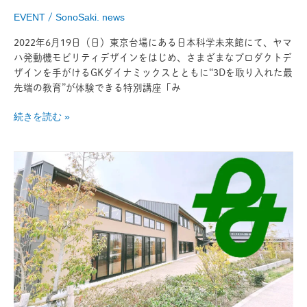
授
EVENT
/
SonoSaki. news
業
「親
2022年6月19日（日）東京台場にある日本科学未来館にて、ヤマ
子
ハ発動機モビリティデザインをはじめ、さまざまなプロダクトデ
で
ザインを手がけるGKダイナミックスとともに“3Dを取り入れた最
学
先端の教育”が体験できる特別講座「み
ぶ！
動
続きを読む »
態
デ
長
ザ
久
イ
手
ン
市
x3DCG
×
制
み
作」
ら
い
の
お