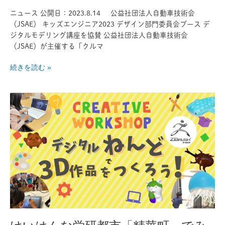
デ
リ
ニュース 公開日：2023.8.14 公益社団法人自動車技術会
ン
（JSAE） キッズエンジニア2023 デザイン部門委員会ブース デ
グ
ジタルモデリング講座を協賛 公益社団法人自動車技術会
講
（JSAE）が主催する「クルマ
座
続きを読む »
を
実
施
け
い
は
ん
な
学
研
都
市
「精
華
町」