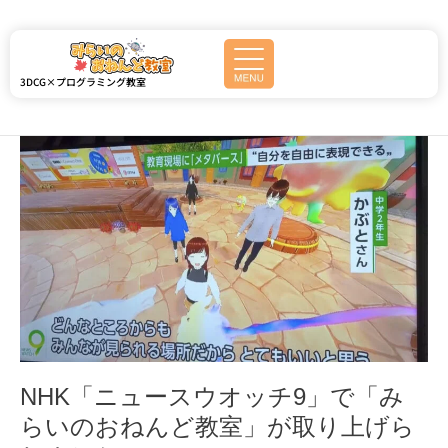
内
容
を
2022年4月
ス
3DCG×プログラミング教室
キ
ッ
プ
NHK「ニ
ュ
ー
ス
ウ
オ
ッ
チ
9」
で
「み
ら
NHK「ニュースウオッチ9」で「み
い
らいのおねんど教室」が取り上げら
の