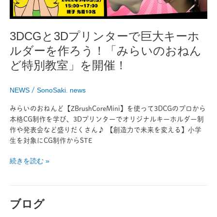
巨
大
キ
3DCGと3Dプリンターで巨大キーホ
ー
ルダーを作ろう！「みらいのおねん
ホ
ル
ど特別教室」を開催！
ダ
ー
NEWS
/
SonoSaki. news
を
作
みらいのおねんど【ZBrushCoreMini】を使って3DCGのプロから
ろ
本格CG制作を学び、3Dプリンターでオリジナルキーホルダー制
う！
作や発表会など盛りだくさん♪ 【創造力で未来を変える】小学
「み
生を対象にCG制作からSTE
ら
い
続きを読む »
の
お
ね
ん
ブログ
ど