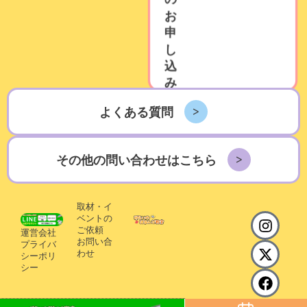
お
申
し
込
み
よくある質問
その他の問い合わせはこちら
取材・イ
I
X
F
ベントの
n
-
a
ご依頼
運営会社
お問い合
s
t
c
プライバ
わせ
シーポリ
t
w
e
シー
a
i
b
g
t
o
r
t
o