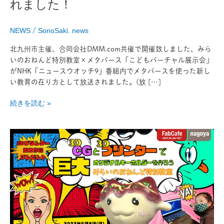
れました！
お
ね
ん
NEWS
/
SonoSaki. news
ど
教
北九州市主催、合同会社DMM.com共催で開催致しました、みら
室」
いのおねんど特別教室×メタバース「こどもバーチャル展示会」
が
がNHK「ニュースウオッチ9」番組内でメタバースを使った新し
取
い教育の在り方として放送されました。(放 […]
り
上
続きを読む »
げ
ら
3DCG
れ
と
ま
3D
し
プ
た！
リ
ン
タ
ー
で