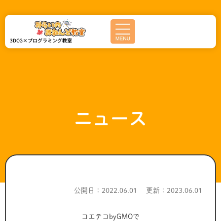
内
容
を
ス
3DCG×プログラミング教室
キ
ッ
プ
ニュース
公開日：2022.06.01 更新：2023.06.01
コエテコbyGMOで