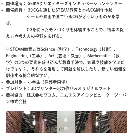
開催場所： SEIKAクリエイターズインキュベーションセンター
開催趣旨： 3DCGを通じたSTEAM教育と本格CG制作体験。
ゲームや映画で見ているCGがどういうものかを学
び、
CGを使ったモノづくりを体験することで、物事の捉
え方や考え方の視野を広げる。
※STEAM教育とはScience（科学）、Technology（技術）、
Engineering（工学）、Art（芸術・教養）、Mathematics（数
学）の5つの要素を盛り込んだ教育手法で、知識や技能を学ぶだ
けではなく、それらを活用して問題を解決したり、新しい価値を
創造する総合的な学び。
参加対象： 小学生（保護者同伴）
プレゼント：3Dプリンター出力作品＆オリジナルフォト
機材協力 株式会社ワコム、エムエスアイコンピュータージャパ
ン株式会社