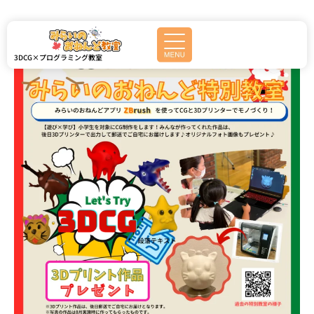
内
容
を
ス
3DCG×プログラミング教室
キ
ッ
プ