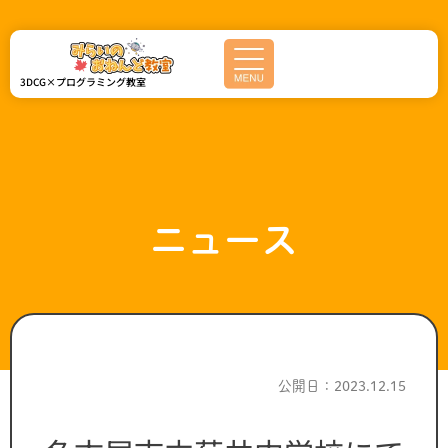
内
容
を
ス
3DCG×プログラミング教室
キ
ッ
プ
ニュース
公開日：2023.12.15