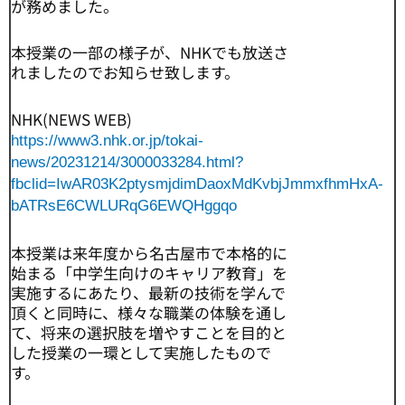
が務めました。
本授業の一部の様子が、NHKでも放送さ
れましたのでお知らせ致します。
NHK(NEWS WEB)
https://www3.nhk.or.jp/tokai-
news/20231214/3000033284.html?
fbclid=IwAR03K2ptysmjdimDaoxMdKvbjJmmxfhmHxA-
bATRsE6CWLURqG6EWQHggqo
本授業は来年度から名古屋市で本格的に
始まる「中学生向けのキャリア教育」を
実施するにあたり、最新の技術を学んで
頂くと同時に、様々な職業の体験を通し
て、将来の選択肢を増やすことを目的と
した授業の一環として実施したもので
す。