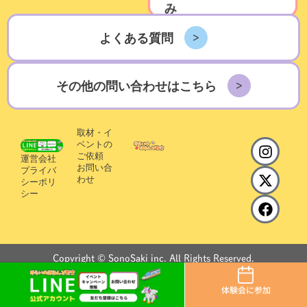
み
よくある質問
その他の問い合わせはこちら
取材・イ
I
X
F
ベントの
n
-
a
ご依頼
運営会社
お問い合
s
t
c
プライバ
わせ
シーポリ
t
w
e
シー
a
i
b
g
t
o
r
t
o
a
e
k
m
r
Copyright © SonoSaki inc. All Rights Reserved.
体験会に参加